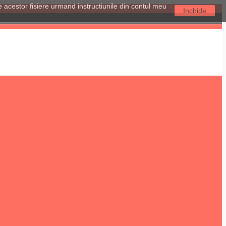
le acestor fisiere urmand instructiunile din contul meu
Inchide