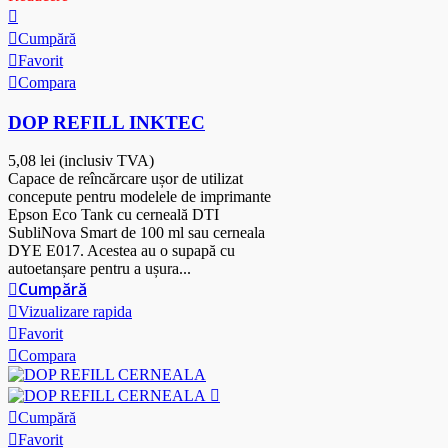
Cumpără
Favorit
Compara
DOP REFILL INKTEC
5,08 lei
(inclusiv TVA)
Capace de reîncărcare ușor de utilizat
concepute pentru modelele de imprimante
Epson Eco Tank cu cerneală DTI
SubliNova Smart de 100 ml sau cerneala
DYE E017. Acestea au o supapă cu
autoetanșare pentru a ușura...
Cumpără
Vizualizare rapida
Favorit
Compara
Cumpără
Favorit