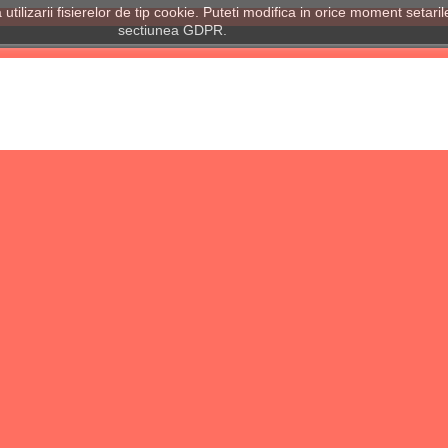
tilizarii fisierelor de tip cookie. Puteti modifica in orice moment setari
sectiunea GDPR.