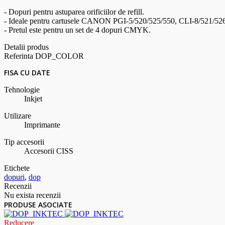
- Dopuri pentru astuparea orificiilor de refill.
- Ideale pentru cartusele CANON PGI-5/520/525/550, CLI-8/521/526/
- Pretul este pentru un set de 4 dopuri CMYK.
Detalii produs
Referinta
DOP_COLOR
FISA CU DATE
Tehnologie
Inkjet
Utilizare
Imprimante
Tip accesorii
Accesorii CISS
Etichete
dopuri
,
dop
Recenzii
Nu exista recenzii
PRODUSE ASOCIATE
Reducere