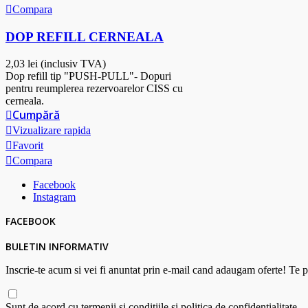
Compara
DOP REFILL CERNEALA
2,03 lei
(inclusiv TVA)
Dop refill tip "PUSH-PULL"- Dopuri
pentru reumplerea rezervoarelor CISS cu
cerneala.
Cumpără
Vizualizare rapida
Favorit
Compara
Facebook
Instagram
FACEBOOK
BULETIN INFORMATIV
Inscrie-te acum si vei fi anuntat prin e-mail cand adaugam oferte! Te p
Sunt de acord cu termenii și condițiile și politica de confidențialitate