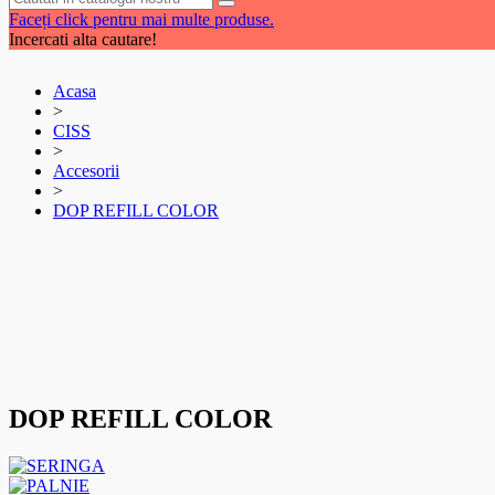
Faceți click pentru mai multe produse.
Incercati alta cautare!
Acasa
>
CISS
>
Accesorii
>
DOP REFILL COLOR
DOP REFILL COLOR