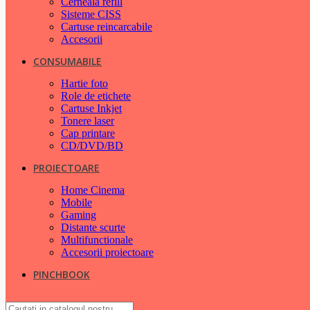
Cerneala refill
Sisteme CISS
Cartuse reincarcabile
Accesorii
CONSUMABILE
Hartie foto
Role de etichete
Cartuse Inkjet
Tonere laser
Cap printare
CD/DVD/BD
PROIECTOARE
Home Cinema
Mobile
Gaming
Distante scurte
Multifunctionale
Accesorii proiectoare
PINCHBOOK