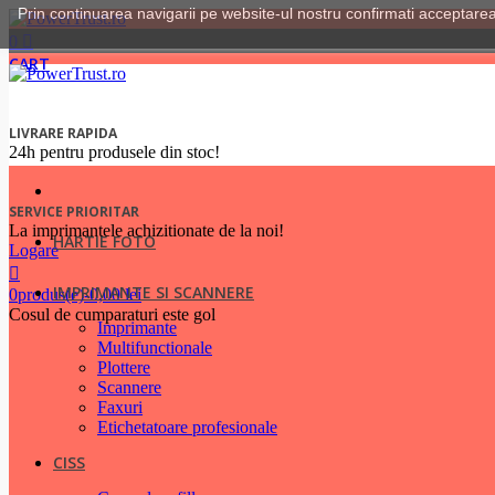
Prin continuarea navigarii pe website-ul nostru confirmati acceptarea u
0
CART
LIVRARE RAPIDA
24h pentru produsele din stoc!
SERVICE PRIORITAR
La imprimantele achizitionate de la noi!
HARTIE FOTO
Logare
IMPRIMANTE SI SCANNERE
0
produs(e)
-
0,00 lei
Cosul de cumparaturi este gol
Imprimante
Multifunctionale
Plottere
Scannere
Faxuri
Etichetatoare profesionale
CISS