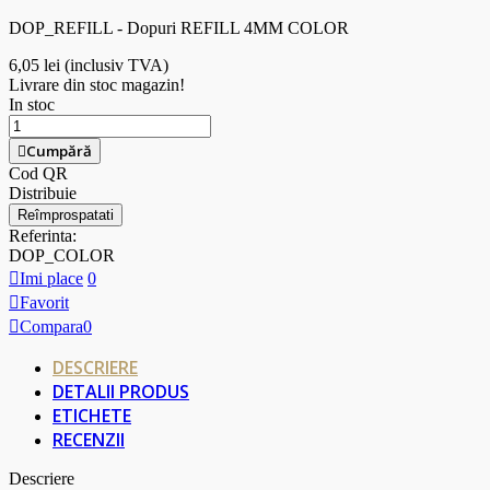
DOP_REFILL - Dopuri REFILL 4MM COLOR
6,05 lei
(inclusiv TVA)
Livrare din stoc magazin!
In stoc
Cumpără
Cod QR
Distribuie
Referinta:
DOP_COLOR
Imi place
0
Favorit
Compara
0
DESCRIERE
DETALII PRODUS
ETICHETE
RECENZII
Descriere