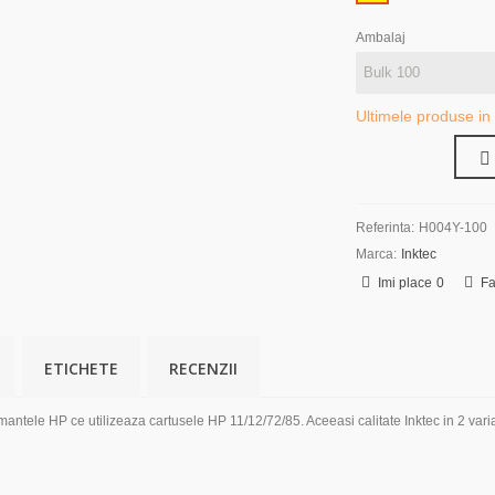
Ambalaj
Ultimele produse in
Referinta:
H004Y-100
Marca:
Inktec
Imi place
0
Fa
ETICHETE
RECENZII
ntele HP ce utilizeaza cartusele HP 11/12/72/85. Aceeasi calitate Inktec in 2 vari