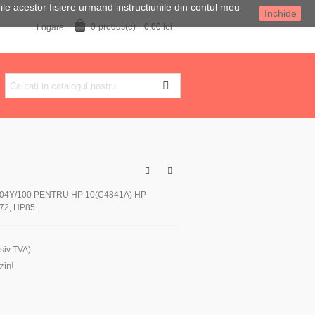
rile acestor fisiere urmand instructiunile din contul meu
Inchide
0
produs(e)
-
0,00 lei
Logare
4Y/100 PENTRU HP 10(C4841A) HP
72, HP85.
usiv TVA)
zin!