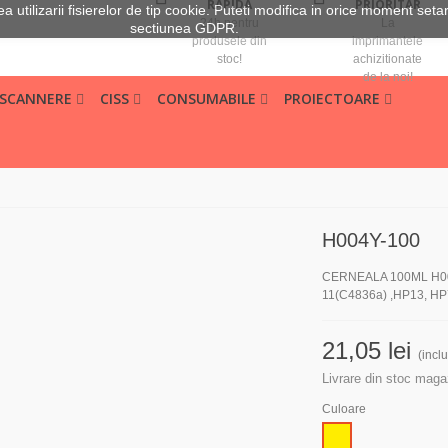
RAPIDA
PRIORITAR
 utilizarii fisierelor de tip cookie. Puteti modifica in orice moment seta
24h pentru
La
sectiunea GDPR.
produsele din
imprimantele
stoc!
achizitionate
de la noi!
 SCANNERE
CISS
CONSUMABILE
PROIECTOARE
H004Y-100
CERNEALA 100ML H00
11(C4836a) ,HP13, HP
21,05 lei
(incl
Livrare din stoc maga
Culoare
Galben