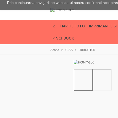
Prin continuarea navigarii pe website-ul nostru confirmati acceptarea
HARTIE FOTO
IMPRIMANTE SI
PINCHBOOK
Acasa
>
CISS
>
H004Y-100