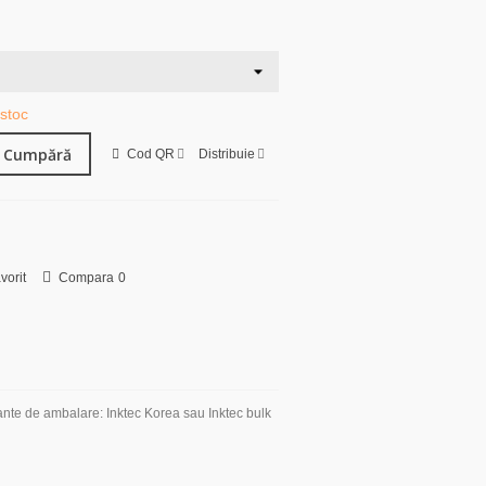
 stoc
Cumpără
Cod QR
Distribuie
vorit
Compara
0
ante de ambalare: Inktec Korea sau Inktec bulk