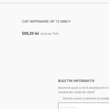
CAP IMPRIMARE HP 72 MBK/Y
Cumpără
508,20 lei
(inclusiv TVA)
BULETIN INFORMATIV
Inscrie-te acum si vei fi anuntat prin
oricand din contul de client!
Sunt de acord cu termenii și condiții